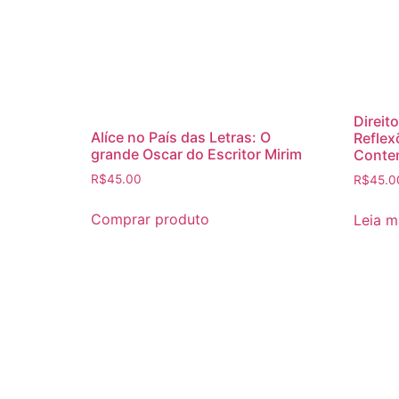
Direit
Alíce no País das Letras: O
Reflex
grande Oscar do Escritor Mirim
Conte
R$
45.00
R$
45.0
Comprar produto
Leia m