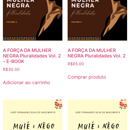
A FORÇA DA MULHER
A FORÇA DA MULHER
NEGRA Pluralidades Vol. 2
NEGRA Pluralidades Vol. 2
– E-BOOK
R$
65.00
R$
30.00
Comprar produto
Adicionar ao carrinho