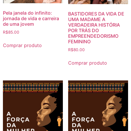
Pela janela do infinito:
BASTIDORES DA VIDA DE
jornada de vida e carreira
UMA MADAME A
de uma jovem
VERDADEIRA HISTÓRIA
POR TRÁS DO
R$
85.00
EMPREENDEDORISMO
FEMININO
Comprar produto
R$
80.00
Comprar produto