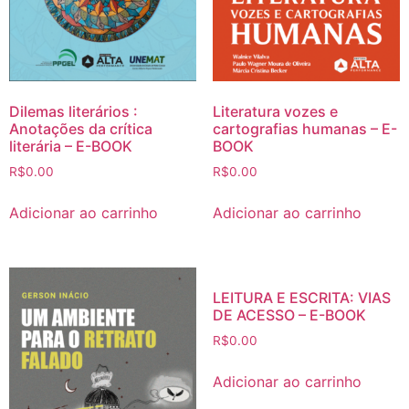
Literatura vozes e
Dilemas literários :
cartografias humanas – E-
Anotações da crítica
BOOK
literária – E-BOOK
R$
0.00
R$
0.00
Adicionar ao carrinho
Adicionar ao carrinho
LEITURA E ESCRITA: VIAS
DE ACESSO – E-BOOK
R$
0.00
Adicionar ao carrinho