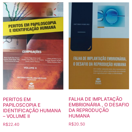
FALHA DE IMPLATAÇÃO
PERITOS EM
EMBRIONÁRIA , O DESAFIO
PAPILOSCOPIA E
DA REPRODUÇÃO
IDENTIFICAÇÃO HUMANA
HUMANA
– VOLUME II
R$
20.50
R$
22.40