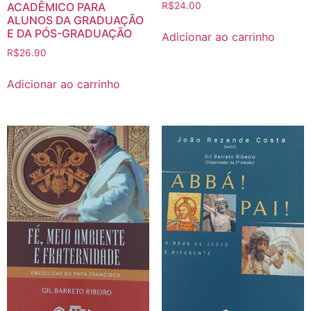
ACADÊMICO PARA
R$
24.00
ALUNOS DA GRADUAÇÃO
E DA PÓS-GRADUAÇÃO
Adicionar ao carrinho
R$
26.90
Adicionar ao carrinho