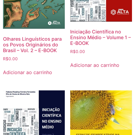
Iniciação Científica no
Ensino Médio – Volume 1 –
Olhares Linguísticos para
E-BOOK
os Povos Originários do
Brasil – Vol. 2 – E-BOOK
R$
0.00
R$
0.00
Adicionar ao carrinho
Adicionar ao carrinho