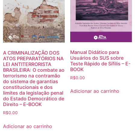
Manual Didático para
A CRIMINALIZAÇÃO DOS
Usuários do SUS sobre
ATOS PREPARATÓRIOS NA
Teste Rápido de Sífilis – E-
LEI ANTITERRORISTA
BOOK
BRASILEIRA: O combate ao
terrorismo na contramão
R$
0.00
do sistema de garantias
constitucionais e dos
Adicionar ao carrinho
limites da legislação penal
do Estado Democrático de
Direito – E-BOOK
R$
0.00
Adicionar ao carrinho