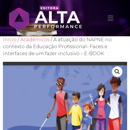
Início
/
Acadêmicos
/ A atuação do NAPNE no
contexto da Educação Profissional- Faces e
interfaces de um fazer inclusivo – E-BOOK