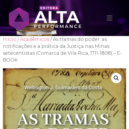
Início
/
Acadêmicos
/ As tramas do poder: as
notificações e a prática da Justiça nas Minas
setecentistas (Comarca de Vila Rica, 1711-1808) – E-
BOOK