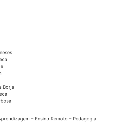
eneses
eca
me
ni
s Borja
eca
rbosa
Aprendizagem – Ensino Remoto – Pedagogia