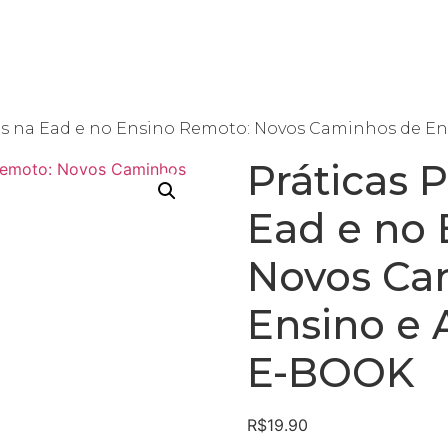
me
Sobre nós
Serviços
Conselho Editorial
L
as na Ead e no Ensino Remoto: Novos Caminhos de E
Práticas 
Ead e no 
Novos Ca
Ensino e
E-BOOK
R$
19.90