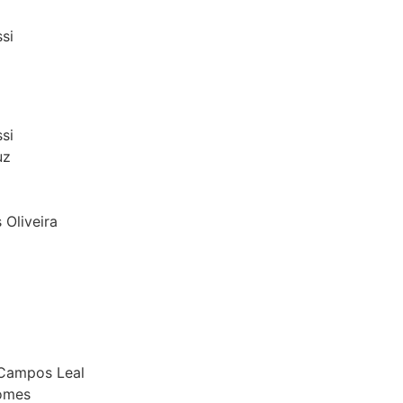
si
si
uz
 Oliveira
 Campos Leal
Gomes