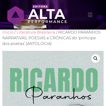
Início
/
Literatura Brasileira
/ RICARDO PARANHOS
NARRATIVAS, POESIAS e CRÔNICAS do ‘príncipe
dos poetas’ (ANTOLOGIA)