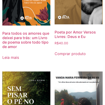
Poeta por Amor Versos
Para todos os amores que
Livres: Deus e Eu
deixei para trás: um Livro
de poema sobre todo tipo
R$
40.00
de amor
Comprar produto
Leia mais