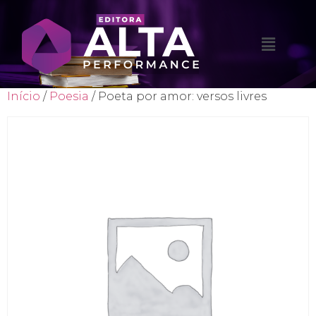
Início
/
Poesia
/ Poeta por amor: versos livres