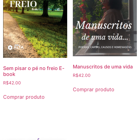
Manuscritos de uma vida
Sem pisar o pé no freio E-
book
R$
42.00
R$
42.00
Comprar produto
Comprar produto