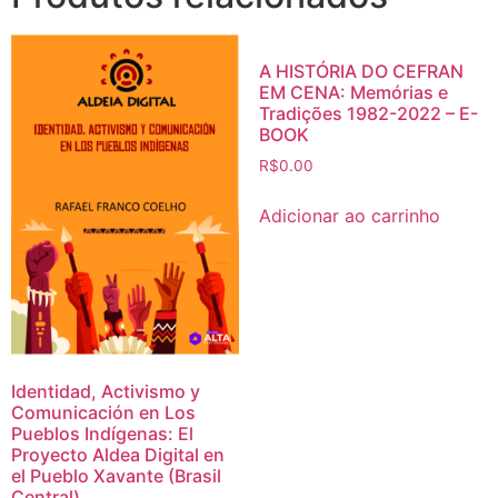
A HISTÓRIA DO CEFRAN
EM CENA: Memórias e
Tradições 1982-2022 – E-
BOOK
R$
0.00
Adicionar ao carrinho
Identidad, Activismo y
Comunicación en Los
Pueblos Indígenas: El
Proyecto Aldea Digital en
el Pueblo Xavante (Brasil
Central)