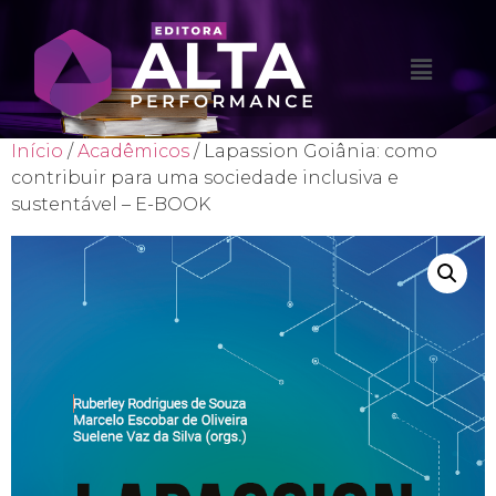
Início
/
Acadêmicos
/ Lapassion Goiânia: como
contribuir para uma sociedade inclusiva e
sustentável – E-BOOK