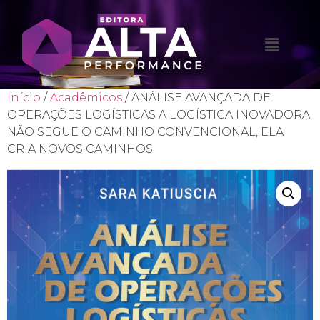
Início
/
Acadêmicos
/ ANÁLISE AVANÇADA DE
OPERAÇÕES LOGÍSTICAS A LOGÍSTICA INOVADORA
NÃO SEGUE O CAMINHO CONVENCIONAL, ELA
CRIA NOVOS CAMINHOS