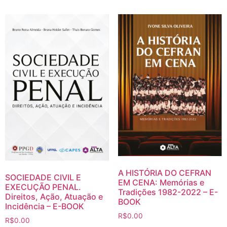
A HISTÓRIA DO CEFRAN
SOCIEDADE CIVIL E
EM CENA: Memórias e
EXECUÇÃO PENAL.
Tradições 1982-2022 – E-
Direitos, Ação, Atuação e
BOOK
Incidência – E-BOOK
R$
0.00
R$
0.00