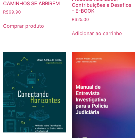
CAMINHOS SE ABRIREM
Contribuições e Desafios
– E-BOOK
R$
69.90
R$
25.00
Comprar produto
Adicionar ao carrinho