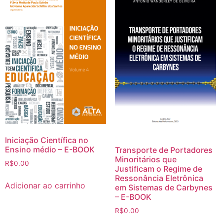
Iniciação Científica no
Ensino médio – E-BOOK
Transporte de Portadores
Minoritários que
R$
0.00
Justificam o Regime de
Ressonância Eletrônica
Adicionar ao carrinho
em Sistemas de Carbynes
– E-BOOK
R$
0.00