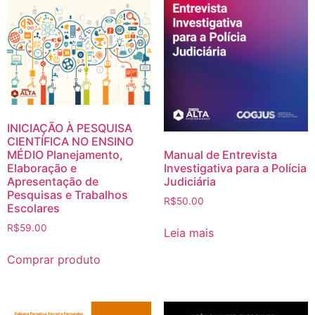
INICIAÇÃO À PESQUISA
CIENTÍFICA NO ENSINO
MÉDIO Planejamento,
Manual de Entrevista
Elaboração e
Investigativa para a Polícia
Apresentação de
Judiciária
Pesquisas e Trabalhos
R$
50.00
Escolares
R$
59.00
Leia mais
Comprar produto