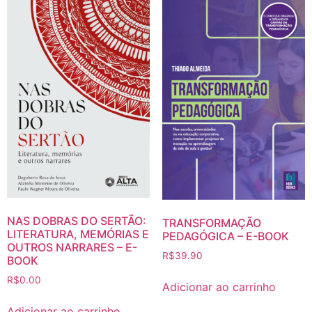
NAS DOBRAS DO SERTÃO:
TRANSFORMAÇÃO
LITERATURA, MEMÓRIAS E
PEDAGÓGICA – E-BOOK
OUTROS NARRARES – E-
R$
39.90
BOOK
R$
0.00
Adicionar ao carrinho
Adicionar ao carrinho