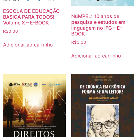
ESCOLA DE EDUCAÇÃO
NuMPEL: 10 anos de
BÁSICA PARA TODOS!
pesquisa e estudos em
Volume X – E-BOOK
linguagem no IFG – E-
R$
0.00
BOOK
R$
0.00
Adicionar ao carrinho
Adicionar ao carrinho