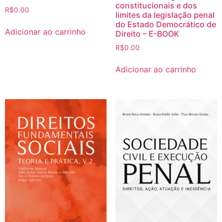
constitucionais e dos
R$
0.00
limites da legislação penal
do Estado Democrático de
Adicionar ao carrinho
Direito – E-BOOK
R$
0.00
Adicionar ao carrinho