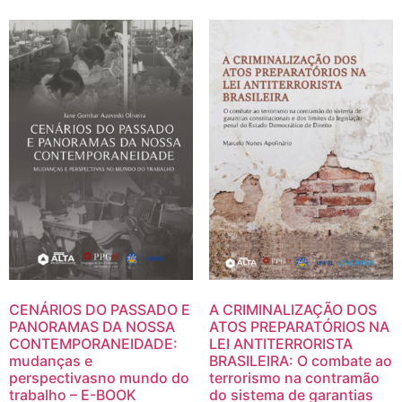
CENÁRIOS DO PASSADO E
A CRIMINALIZAÇÃO DOS
PANORAMAS DA NOSSA
ATOS PREPARATÓRIOS NA
CONTEMPORANEIDADE:
LEI ANTITERRORISTA
mudanças e
BRASILEIRA: O combate ao
perspectivasno mundo do
terrorismo na contramão
trabalho – E-BOOK
do sistema de garantias