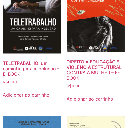
DIREITO À EDUCAÇÃO E
TELETRABALHO: um
VIOLÊNCIA ESTRUTURAL
caminho para a inclusão –
CONTRA A MULHER – E-
E-BOOK
BOOK
R$
0.00
R$
0.00
Adicionar ao carrinho
Adicionar ao carrinho