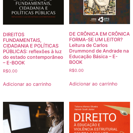
DE CRÔNICA EM CRÔNICA
DIREITOS
FORMA-SE UM LEITOR?
FUNDAMENTAIS,
Leitura de Carlos
CIDADANIA E POLÍTICAS
Drummond de Andrade na
PÚBLICAS: reflexões à luz
Educação Básica – E-
do estado contemporâneo
BOOK
– E-BOOK
R$
0.00
R$
0.00
Adicionar ao carrinho
Adicionar ao carrinho